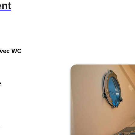
nt
 avec WC
e
e