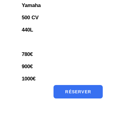
Yamaha
500 CV
440L
780€
900€
1000€
RÉSERVER