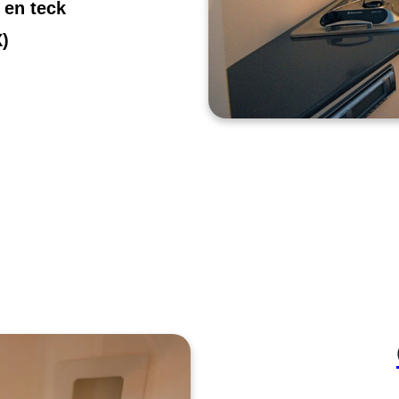
 en teck
)